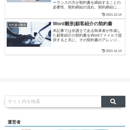
ーランスの方が契約書を締結することの
必要性、契約締結の流れ、契約締結に際
して注意すべきポイントを解説していま
2021.10.14
す。フリーランスの方が使用できる契約
書の雛形についても、いくつか紹介しま
Word雛形|顧客紹介の契約書
契約書の雛形
す。
本記事では弁護士である執筆者が作成し
た顧客紹介の契約書をWordファイルで提
供すると共に、その契約書のアレンジ方
法も記載しています。紹介料の定め方
や、印紙税についても記載しています。
2021.10.13
運営者