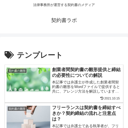
法律事務所が運営する契約書のメディア
契約書ラボ
テンプレート
創業者間契約書の雛形提供と締結
契約書の雛形
の必要性についての解説
本記事では弁護士が作成した創業者間契
約書の雛形をWordファイルで提供すると
共に、アレンジ方法を解説しています。
締結の必要性についても記載していま
2021.10.15
す。
フリーランスは契約書を締結すべ
契約書の雛形
きか？契約締結の流れと注意点
は？
本記事では弁護士である執筆者が、フリ