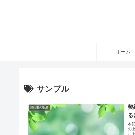
ホーム
サンプル
契
契約書の雛形
る
本
の
し